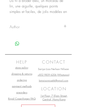
Du fil à broder bleu, un morceau de
lin, une aiguille, quelques points
simples et faciles, de jolis modèles en
point de croix, en point de tige ou de
noeud...pour s'amuser et découvrir la
Author
broderie.
Agnes Delage Calvet,
Anne Sohier Fournel,
Frédéric Lucano (Photographer)
HELP
CONTACT
store policy
Sariya Liza Neilson Nilwan
shipping & returns
+852 9859 6206 (Whatsapp)
ordering
lamaisonrosehk@gmail.com
payment methods
LOCATION
preorders
1st Floor, 7 Elgin Street,
Royal Copenhagen FAQ
Central, Hong Kong